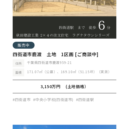
販売中
四街道市鹿渡 土地 1区画 [ご商談中]
千葉県四街道市鹿渡959-21
住所
171.07㎡（公募）、169.10㎡（51.15坪）（実測）
面積
3,150万円 (土地価格）
#四街道市
#中央小学校(四街道市)
#四街道駅