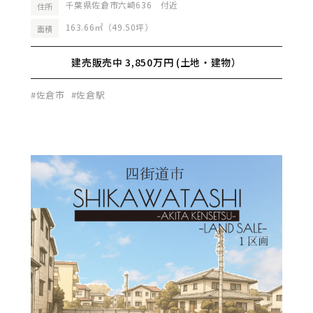
千葉県佐倉市六崎636 付近
住所
163.66㎡（49.50坪）
面積
建売販売中 3,850万円 (土地・建物）
#佐倉市
#佐倉駅