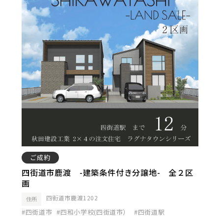
ご成約
四街道市鹿渡 -建築条件付き分譲地- 全２区
画
四街道市鹿渡1202
住所
#四街道市
#四和小学校(四街道市）
#四街道駅