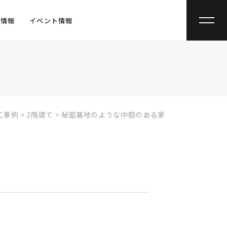
宅情報
イベント情報
工事例
>
2階建て
>
秘密基地のような中庭のある家