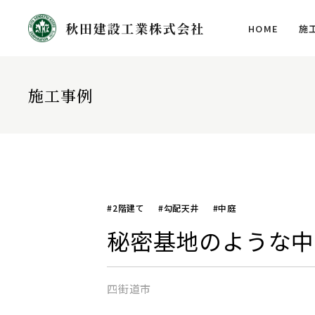
HOME
施
施工事例
#2階建て
#勾配天井
#中庭
秘密基地のような中
四街道市