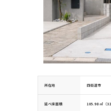
所在地
四街道市
延べ床面積
105.98 ㎡（3