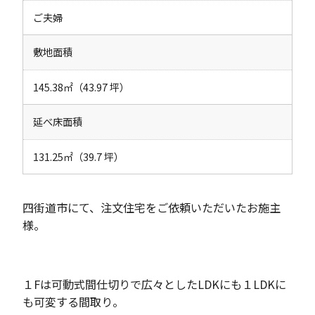
ご夫婦
敷地面積
145.38㎡（43.97 坪）
延べ床面積
131.25㎡（39.7 坪）
四街道市にて、注文住宅をご依頼いただいたお施主
様。
１Fは可動式間仕切りで広々としたLDKにも１LDKに
も可変する間取り。