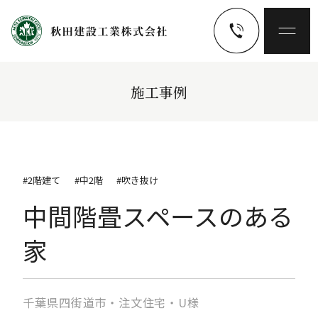
施工事例
#2階建て
#中2階
#吹き抜け
中間階畳スペースのある
家
千葉県四街道市・注文住宅・U様