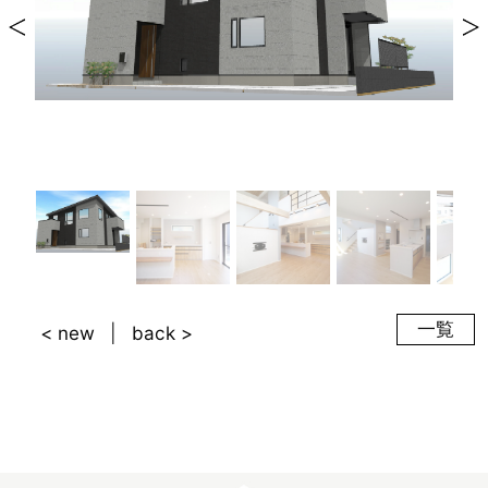
一覧
< new
back >