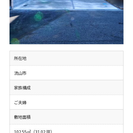
所在地
流山市
家族構成
ご夫婦
敷地面積
102.55㎡（31.02 坪）