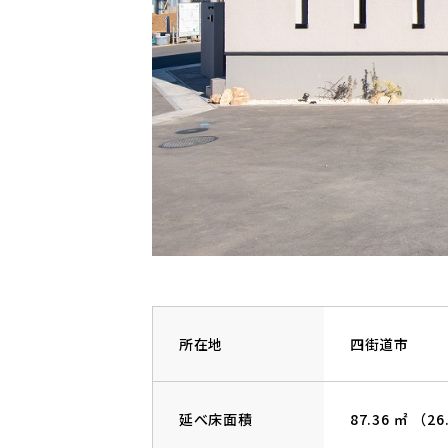
所在地
四街道市
延べ床面積
87.36 ㎡ （26