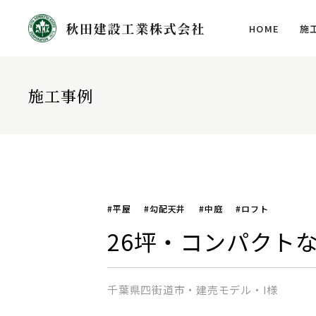
HOME
施
施工事例
#平屋
#勾配天井
#中庭
#ロフト
26坪・コンパクト
千葉県四街道市・建売モデル・I様