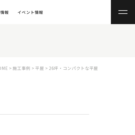
宅情報
イベント情報
OME
>
施工事例
>
平屋
>
26坪・コンパクトな平屋