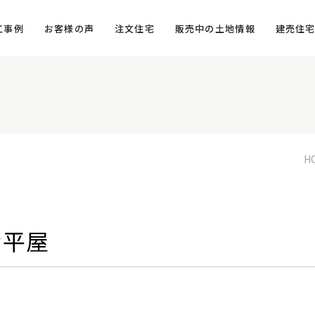
工事例
お客様の声
注文住宅
販売中の土地情報
建売住
H
な平屋