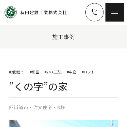
施工事例
#2階建て
#和室
#2×6工法
#中庭
#ロフト
”くの字”の家
四街道市・注文住宅・N様