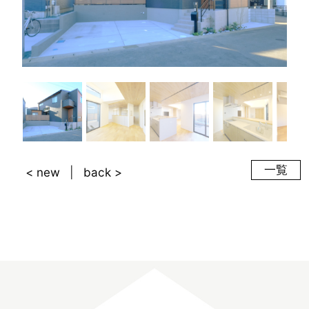
一覧
< new
back >