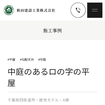
施工事例
#平屋
#勾配天井
#中庭
中庭のあるロの字の平
屋
千葉県四街道市・建売モデル・A様