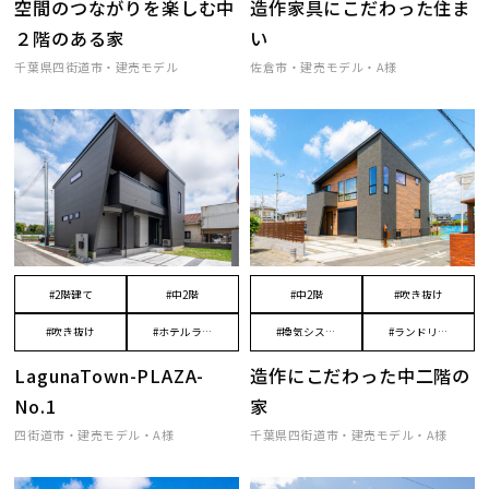
空間のつながりを楽しむ中
造作家具にこだわった住ま
２階のある家
い
千葉県四街道市・建売モデル
佐倉市・建売モデル・A様
#2階建て
#中2階
#中2階
#吹き抜け
#吹き抜け
#ホテルライ
#換気システ
#ランドリー
ク
ム
ルーム
LagunaTown-PLAZA-
造作にこだわった中二階の
No.1
家
四街道市・建売モデル・A様
千葉県四街道市・建売モデル・A様