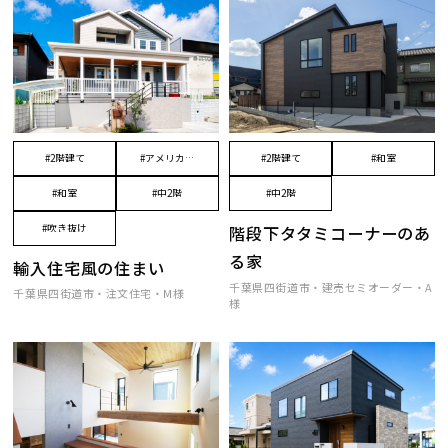
#2階建て
#アメリカン
#2階建て
#和室
テイスト
#和室
#中2階
#中2階
階段下タタミコーナーのあ
#吹き抜け
る家
輸入住宅風の住まい
千葉県四街道市・建売セミオーダー・A
千葉県四街道市・注文住宅・M様
様