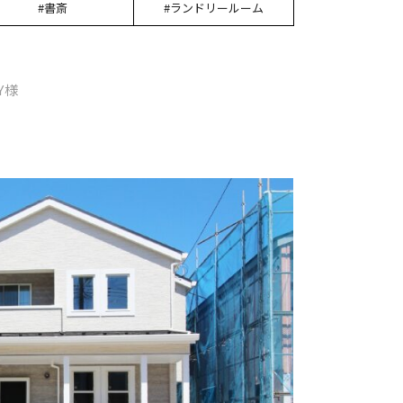
#書斎
#ランドリールーム
Y様