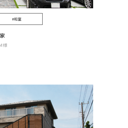
#和室
家
M様